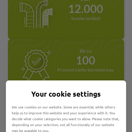
12.000
Sonderartikel
Bis zu
100
Prozent Liefertermintreue
Your cookie settings
Seit über
We use cookies on our website. Some are essential, while others
45
help us to improve this website and your experience with it. You
decide what cookie categories you want to allow. Please note that,
Jahren familiengeführt
depending on your selection, not all functionaliy of our website
may be avaiable to you.