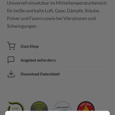
Universell einsetzbar im Mitteltemperaturbereich
für heiße und kalte Luft, Gase, Dämpfe, Stäube,
Pulver und Fasern sowie bei Vibrationen und
Schwingungen.
Zum Shop
Angebot anfordern
Download Datenblatt