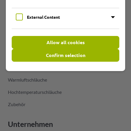
Produktgruppen
External Content
Übersicht
Allow all cookies
PU-Schläuche
Confirm selection
PVC-Schläuche
Heißluftschläuche
Warmluftschläuche
Hochtemperaturschläuche
Zubehör
Unternehmen