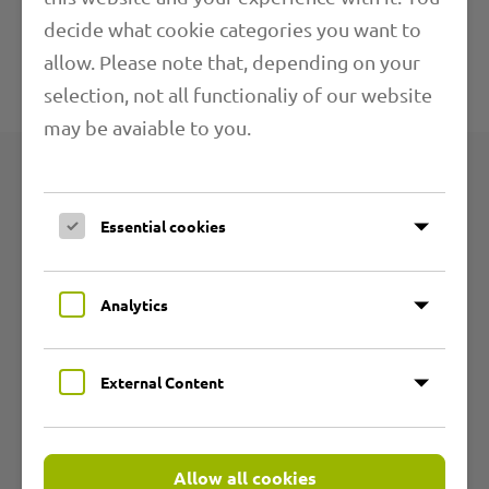
decide what cookie categories you want to
Weitere Informationen
allow. Please note that, depending on your
selection, not all functionaliy of our website
Technische Angaben
may be avaiable to you.
Produktgruppen
Essential cookies
Übersicht
Analytics
PU-Schläuche
PVC-Schläuche
External Content
Heißluftschläuche
Warmluftschläuche
Allow all cookies